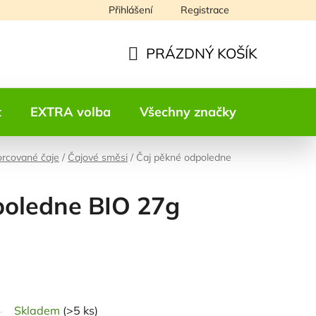
Přihlášení
Registrace
Napište nám
PRÁZDNÝ KOŠÍK
NÁKUPNÍ
KOŠÍK
t
EXTRA volba
Všechny značky
Kontakt
rcované čaje
/
Čajové směsi
/
Čaj pěkné odpoledne
poledne BIO 27g
odnocení
Skladem
(>5 ks)