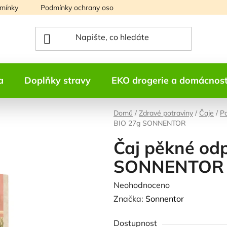
mínky
Podmínky ochrany osobních údajů
Mapa serveru
a
Doplňky stravy
EKO drogerie a domácnos
Domů
/
Zdravé potraviny
/
Čaje
/
Po
BIO 27g SONNENTOR
Čaj pěkné od
SONNENTOR
Průměrné
Neohodnoceno
Podrobnosti h
hodnocení
Značka:
Sonnentor
produktu
Dostupnost
je