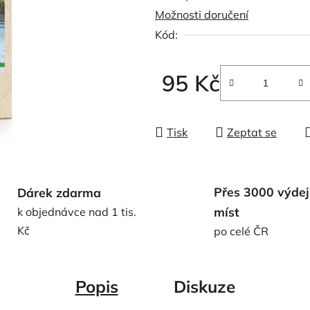
Možnosti doručení
0,0
Kód:
z
5
hvězdiček.
95 Kč
Měrná cena:
Tisk
Zeptat se
Přes 3000 výdej
Dárek zdarma
míst
k objednávce nad 1 tis.
Kč
po celé ČR
Popis
Diskuze