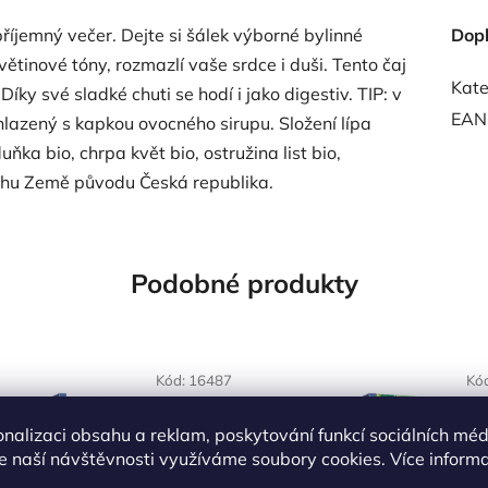
příjemný večer. Dejte si šálek výborné bylinné
Dop
větinové tóny, rozmazlí vaše srdce i duši. Tento čaj
Kate
íky své sladké chuti se hodí i jako digestiv. TIP: v
EAN
chlazený s kapkou ovocného sirupu. Složení lípa
uňka bio, chrpa květ bio, ostružina list bio,
uchu Země původu Česká republika.
Podobné produkty
Kód:
16487
Kó
onalizaci obsahu a reklam, poskytování funkcí sociálních méd
e naší návštěvnosti využíváme soubory cookies. Více inform