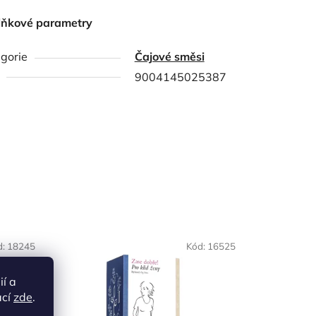
lňkové parametry
gorie
Čajové směsi
9004145025387
d:
18245
Kód:
16525
ií a
ací
zde
.