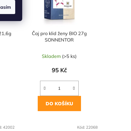
lasím
21,6g
Čaj pro klid ženy BIO 27g
SONNENTOR
Skladem
(>5 ks)
95 Kč
DO KOŠÍKU
d:
42002
Kód:
22068