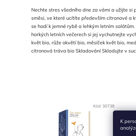
Nechte stres všedního dne za vámi a užijte si 
směsi, ve které ucítíte především citronové a k
se hodí k jemné rybě a lehkým letním salátům. D
horkých letních večerech si jej vychutnejte vy
květ bio, růže okvětí bio, měsíček květ bio, med
citronová tráva bio Skladování Skladujte v s
Kód:
30738
K pers
analýz