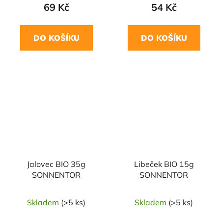
69 Kč
54 Kč
DO KOŠÍKU
DO KOŠÍKU
NAŠE OVĚŘENÁ
NAŠE OVĚŘENÁ
VOLBA
VOLBA
Jalovec BIO 35g
Libeček BIO 15g
SONNENTOR
SONNENTOR
Skladem
(>5 ks)
Skladem
(>5 ks)