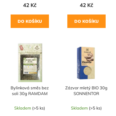
42 Kč
42 Kč
DO KOŠÍKU
DO KOŠÍKU
NAŠE OVĚŘENÁ
VOLBA
Bylinková směs bez
Zázvor mletý BIO 30g
soli 30g RAMDAM
SONNENTOR
Skladem
(>5 ks)
Skladem
(>5 ks)