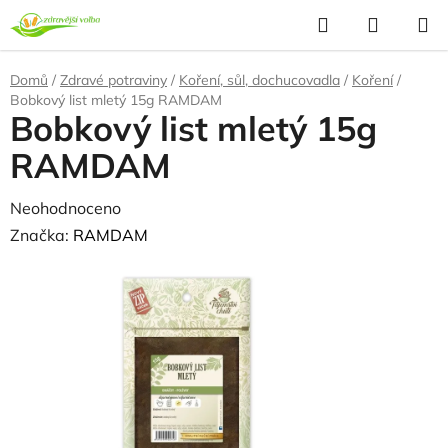
Přejít
Hledat
NÁKUP
na
KOŠÍK
obsah
Domů
/
Zdravé potraviny
/
Koření, sůl, dochucovadla
/
Koření
/
Bobkový list mletý 15g RAMDAM
Bobkový list mletý 15g
RAMDAM
Průměrné
Neohodnoceno
Podrobnosti hodnocení
hodnocení
Značka:
RAMDAM
produktu
NAŠE OVĚŘENÁ
VOLBA
je
0,0
z
5
hvězdiček.