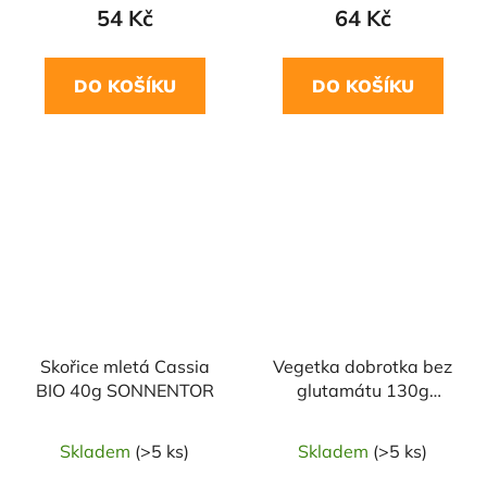
54 Kč
64 Kč
DO KOŠÍKU
DO KOŠÍKU
NAŠE OVĚŘENÁ
VOLBA
Skořice mletá Cassia
Vegetka dobrotka bez
BIO 40g SONNENTOR
glutamátu 130g
RAMDAM
Skladem
(>5 ks)
Skladem
(>5 ks)