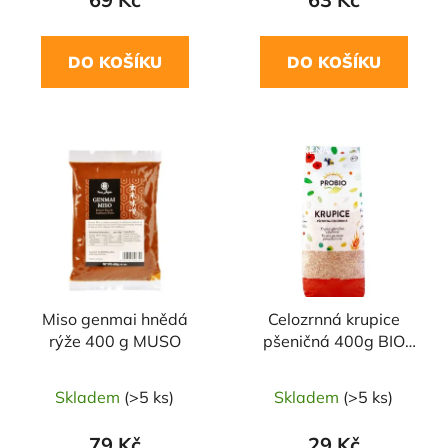
DO KOŠÍKU
DO KOŠÍKU
NAŠE OVĚŘENÁ
VOLBA
Miso genmai hnědá
Celozrnná krupice
rýže 400 g MUSO
pšeničná 400g BIO
PROBIO
Skladem
(>5 ks)
Skladem
(>5 ks)
79 Kč
29 Kč