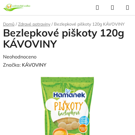
Přejít
Hledat
NÁKUP
na
KOŠÍK
obsah
Domů
/
Zdravé potraviny
/
Bezlepkové piškoty 120g KÁVOVINY
Bezlepkové piškoty 120g
KÁVOVINY
Průměrné
Neohodnoceno
Podrobnosti hodnocení
hodnocení
Značka:
KÁVOVINY
produktu
je
0,0
z
5
hvězdiček.