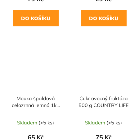
DO KOŠÍKU
DO KOŠÍKU
NAŠE OVĚŘENÁ
NAŠE OVĚŘENÁ
VOLBA
VOLBA
Mouka špaldová
Cukr ovocný fruktóza
celozrnná jemná 1kg
500 g COUNTRY LIFE
BIO PROBIO
Skladem
(>5 ks)
Skladem
(>5 ks)
65 Kč
75 Kč