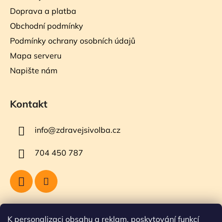
Doprava a platba
Obchodní podmínky
Podmínky ochrany osobních údajů
Mapa serveru
Napište nám
Kontakt
info
@
zdravejsivolba.cz
704 450 787
Přijímáme online platby
K personalizaci obsahu a reklam, poskytování funkcí