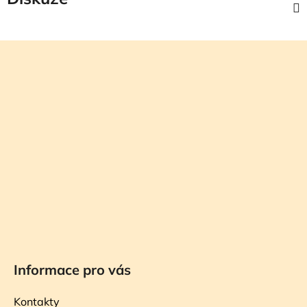
Z
á
p
a
t
í
Informace pro vás
Kontakty