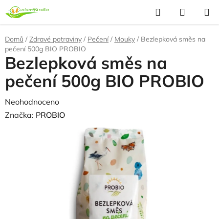
Přejít
Hledat
NÁKUP
na
KOŠÍK
obsah
Domů
/
Zdravé potraviny
/
Pečení
/
Mouky
/
Bezlepková směs na
pečení 500g BIO PROBIO
Bezlepková směs na
pečení 500g BIO PROBIO
Průměrné
Neohodnoceno
Podrobnosti hodnocení
hodnocení
Značka:
PROBIO
produktu
je
0,0
z
5
hvězdiček.