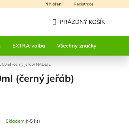
Přihlášení
Registrace
Napište nám
PRÁZDNÝ KOŠÍK
NÁKUPNÍ
KOŠÍK
t
EXTRA volba
Všechny značky
Kontakt
 50ml (černý jeřáb) NADĚJE
ml (černý jeřáb)
odnocení
Skladem
(>5 ks)