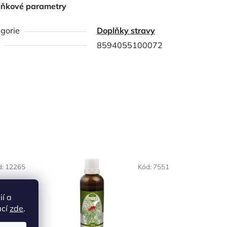
lňkové parametry
gorie
Doplňky stravy
8594055100072
d:
12265
Kód:
7551
ií a
ací
zde
.