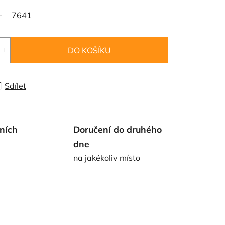
7641
DO KOŠÍKU
Sdílet
ních
Doručení do druhého
dne
na jakékoliv místo