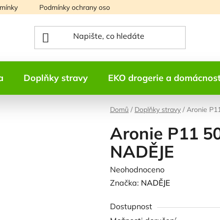
mínky
Podmínky ochrany osobních údajů
Mapa serveru
a
Doplňky stravy
EKO drogerie a domácnos
Domů
/
Doplňky stravy
/
Aronie P11
Aronie P11 50
NADĚJE
Průměrné
Neohodnoceno
Podrobnosti h
hodnocení
Značka:
NADĚJE
produktu
Dostupnost
je