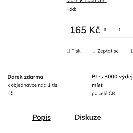
Možnosti doručení
0,0
Kód:
z
5
hvězdiček.
165 Kč
Měrná cena:
Tisk
Zeptat se
Přes 3000 výdej
Dárek zdarma
míst
k objednávce nad 1 tis.
Kč
po celé ČR
Popis
Diskuze