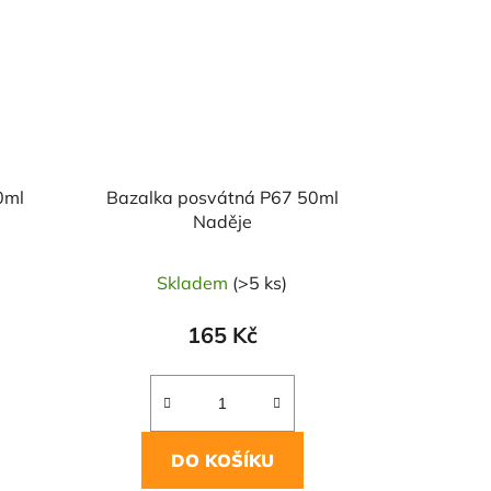
0ml
Bazalka posvátná P67 50ml
Naděje
Skladem
(>5 ks)
165 Kč
DO KOŠÍKU