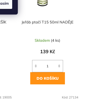
lasím
EŠÍK
Jeřáb ptačí T15 50ml NADĚJE
Skladem
(4 ks)
139 Kč
DO KOŠÍKU
d:
19005
Kód:
27134