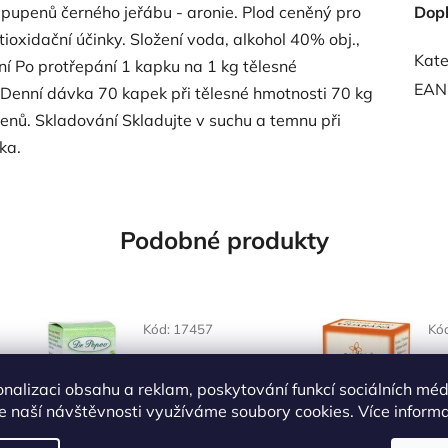
 pupenů černého jeřábu - aronie. Plod ceněný pro
Dop
oxidační účinky. Složení voda, alkohol 40% obj.,
Kate
ní Po protřepání 1 kapku na 1 kg tělesné
EAN
y. Denní dávka 70 kapek při tělesné hmotnosti 70 kg
nů. Skladování Skladujte v suchu a temnu při
ka.
Podobné produkty
Kód:
17457
Kó
onalizaci obsahu a reklam, poskytování funkcí sociálních méd
e naší návštěvnosti využíváme soubory cookies. Více inform