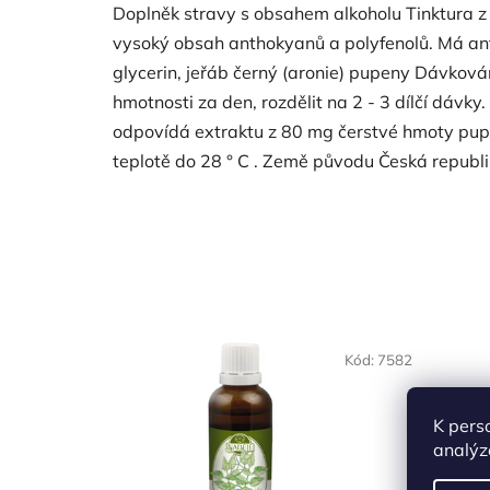
Doplněk stravy s obsahem alkoholu Tinktura z
vysoký obsah anthokyanů a polyfenolů. Má anti
glycerin, jeřáb černý (aronie) pupeny Dávková
hmotnosti za den, rozdělit na 2 - 3 dílčí dávk
odpovídá extraktu z 80 mg čerstvé hmoty pupe
teplotě do 28 ° C . Země původu Česká republi
Kód:
7582
K pers
analýz