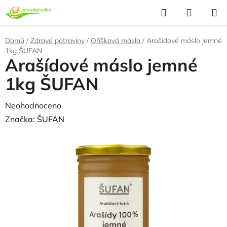
Přejít
Hledat
NÁKUP
na
KOŠÍK
obsah
Domů
/
Zdravé potraviny
/
Oříšková másla
/
Arašídové máslo jemné
1kg ŠUFAN
Arašídové máslo jemné
1kg ŠUFAN
Průměrné
Neohodnoceno
Podrobnosti hodnocení
hodnocení
Značka:
ŠUFAN
produktu
je
0,0
z
5
hvězdiček.