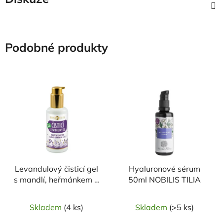
Podobné produkty
Levandulový čisticí gel
Hyaluronové sérum
s mandlí, heřmánkem a
50ml NOBILIS TILIA
vit. E BIO 100 ml
PURITY VISION
Skladem
(4 ks)
Skladem
(>5 ks)