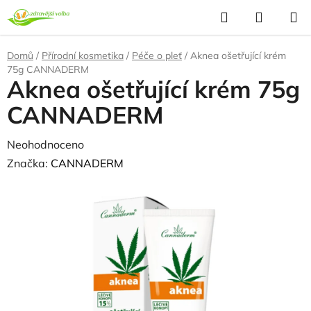
Přejít
Hledat
NÁKUP
na
KOŠÍK
obsah
Domů
/
Přírodní kosmetika
/
Péče o pleť
/
Aknea ošetřující krém
75g CANNADERM
Aknea ošetřující krém 75g
CANNADERM
Průměrné
Neohodnoceno
Podrobnosti hodnocení
hodnocení
Značka:
CANNADERM
produktu
je
0,0
z
5
hvězdiček.